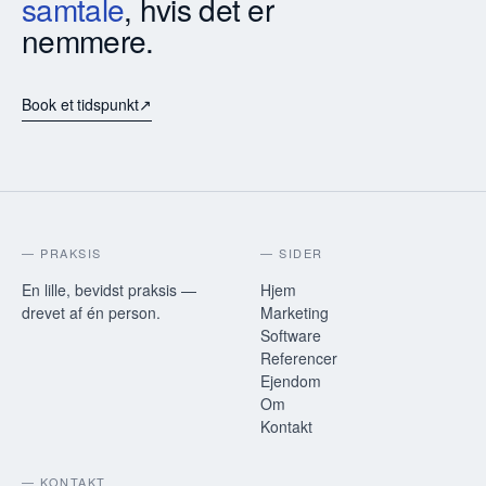
samtale
, hvis det er
nemmere.
Book et tidspunkt
↗
— PRAKSIS
— SIDER
En lille, bevidst praksis —
Hjem
drevet af én person.
Marketing
Software
Referencer
Ejendom
Om
Kontakt
— KONTAKT